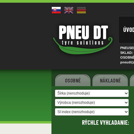
ÚVO
PNEUSER
SKLAD: 
OSOBNÉ 
pneudt(
OSOBNÉ
NÁKLADNÉ
RÝCHLE VYHĽADANIE: