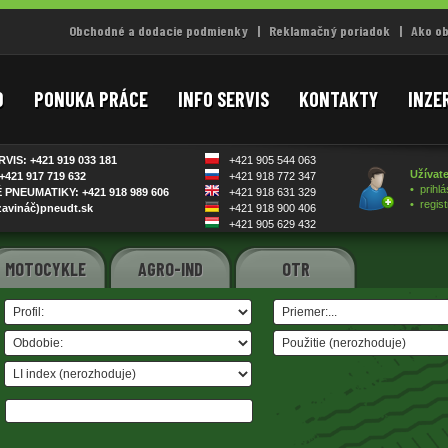
Obchodné a dodacie podmienky
|
Reklamačný poriadok
|
Ako ob
D
PONUKA PRÁCE
INFO SERVIS
KONTAKTY
INZE
VIS: +421 919 033
181
+421 905 544
063
Užívate
+421 917 719
632
+421 918 772
347
•
prihlá
PNEUMATIKY: +421 918 989
606
+421 918 631
329
•
regist
zavináč)pneudt.sk
+421 918 900
406
+421 905 629
432
MOTOCYKLE
AGRO-IND
OTR