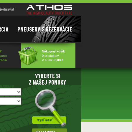
jednávať
RCIA
PNEUSERVIS REZERVÁCIE
ľ
Nákupný košík
senie
0
produktov
rácia
V sume:
0,00 €
VYBERTE SI
Z NAŠEJ PONUKY
Reset filtra