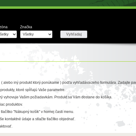
zóna
Značka
( alebo iný produkt ktorý ponúkame ) podľa vyhľadávacieho formulára. Zadajte pa
a produkty, ktoré spĺňajú Vaše parametre.
 ktorý vyhovuje Vašim požiadavkám. Produkt sa Vám dostane do košíka.
ac produktov.
 tlačítko "Nákupný košík" v hornej časti menu.
 kontaktné údaje a stlačte tlačítko objednať.
ktovať.