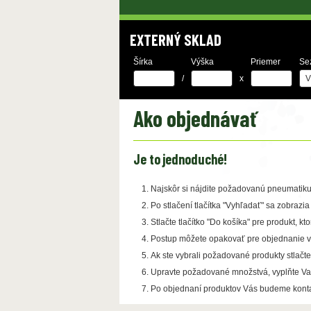
EXTERNÝ SKLAD
Šírka
Výška
Priemer
Se
/
x
Ako objednávať
Je to jednoduché!
Najskôr si nájdite požadovanú pneumatiku 
Po stlačení tlačítka "Vyhľadať" sa zobrazi
Stlačte tlačítko "Do košíka" pre produkt,
Postup môžete opakovať pre objednanie vi
Ak ste vybrali požadované produkty stlačte
Upravte požadované množstvá, vyplňte Vaše
Po objednaní produktov Vás budeme konta