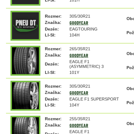
LI-SI:
101H
Rozmer:
305/30R21
Obd
GOODYEAR
Značka:
Dezén:
EAGTOURING
Pož
LI-SI:
104H
Rozmer:
265/35R21
Obd
GOODYEAR
Značka:
EAGLE F1
Dezén:
(ASYMMETRIC) 3
Pož
LI-SI:
101Y
Rozmer:
305/30R21
Obd
GOODYEAR
Značka:
Dezén:
EAGLE F1 SUPERSPORT
Pož
LI-SI:
104Y
Rozmer:
255/35R21
Obd
GOODYEAR
Značka:
EAGLE F1