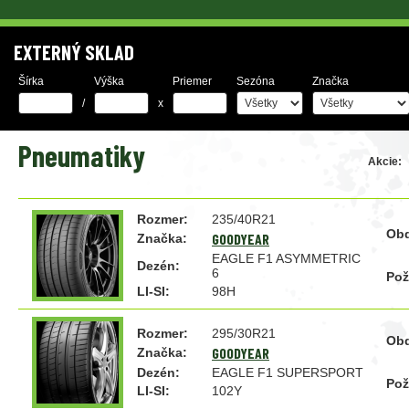
EXTERNÝ SKLAD
Šírka
Výška
Priemer
Sezóna
Značka
/
x
Pneumatiky
Akcie:
Rozmer:
235/40R21
Obd
GOODYEAR
Značka:
EAGLE F1 ASYMMETRIC
Dezén:
6
Pož
LI-SI:
98H
Rozmer:
295/30R21
Obd
GOODYEAR
Značka:
Dezén:
EAGLE F1 SUPERSPORT
Pož
LI-SI:
102Y