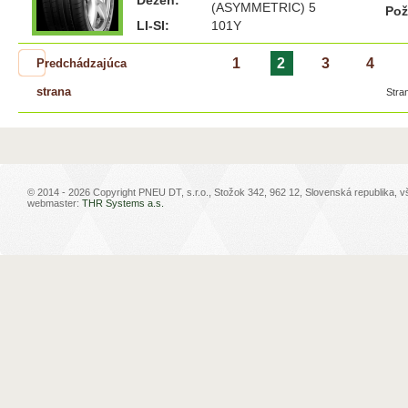
Dezén:
(ASYMMETRIC) 5
Pož
LI-SI:
101Y
1
2
3
4
Predchádzajúca
strana
Stra
© 2014 - 2026 Copyright PNEU DT, s.r.o., Stožok 342, 962 12, Slovenská republika, 
webmaster:
THR Systems a.s.