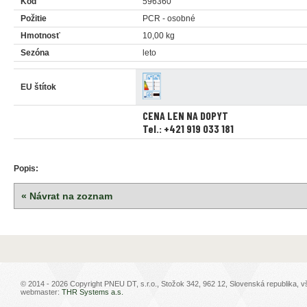
Kód
596360
Požitie
PCR - osobné
Hmotnosť
10,00 kg
Sezóna
leto
EU štítok
CENA LEN NA DOPYT
Tel.: +421 919 033 181
Popis:
« Návrat na zoznam
© 2014 - 2026 Copyright PNEU DT, s.r.o., Stožok 342, 962 12, Slovenská republika, 
webmaster:
THR Systems a.s.