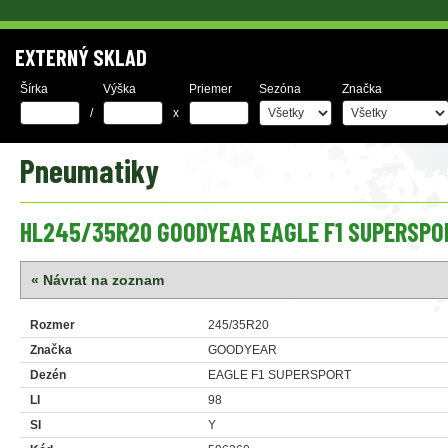
EXTERNÝ SKLAD
Šírka
Výška
Priemer
Sezóna
Značka
/
x
Pneumatiky
HL245/35R20 GOODYEAR EAGLE F1 SUPERSPO
« Návrat na zoznam
Rozmer
245/35R20
Značka
GOODYEAR
Dezén
EAGLE F1 SUPERSPORT
LI
98
SI
Y