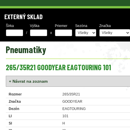
EXTERNÝ SKLAD
Šírka
Výška
Priemer
Sezóna
Značka
/
x
Pneumatiky
265/35R21 GOODYEAR EAGTOURING 101
« Návrat na zoznam
Rozmer
265/35R21
Značka
GOODYEAR
Dezén
EAGTOURING
LI
101
SI
H