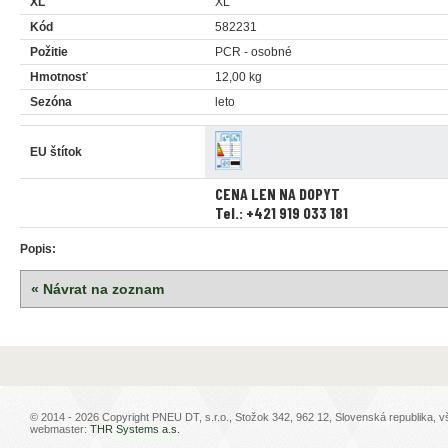
XL
XL
Kód
582231
Požitie
PCR - osobné
Hmotnosť
12,00 kg
Sezóna
leto
EU štítok
CENA LEN NA DOPYT
Tel.: +421 919 033 181
Popis:
« Návrat na zoznam
© 2014 - 2026 Copyright PNEU DT, s.r.o., Stožok 342, 962 12, Slovenská republika, 
webmaster:
THR Systems a.s.