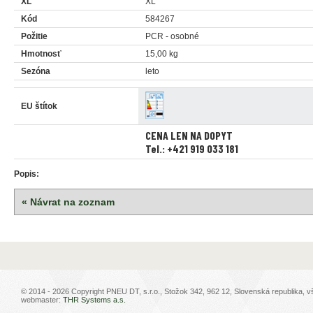
XL
XL
Kód
584267
Požitie
PCR - osobné
Hmotnosť
15,00 kg
Sezóna
leto
EU štítok
CENA LEN NA DOPYT
Tel.: +421 919 033 181
Popis:
« Návrat na zoznam
© 2014 - 2026 Copyright PNEU DT, s.r.o., Stožok 342, 962 12, Slovenská republika, 
webmaster:
THR Systems a.s.