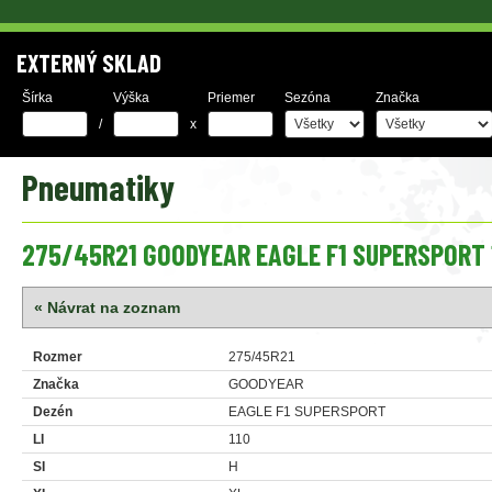
EXTERNÝ SKLAD
Šírka
Výška
Priemer
Sezóna
Značka
/
x
Pneumatiky
275/45R21 GOODYEAR EAGLE F1 SUPERSPORT 
« Návrat na zoznam
Rozmer
275/45R21
Značka
GOODYEAR
Dezén
EAGLE F1 SUPERSPORT
LI
110
SI
H