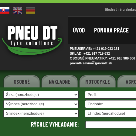
Obchodné a dodac
ÚVOD
PONUKA PRÁCE
PNEUSERVIS: +421 919 033
181
SKLAD: +421 917 719
632
OSOBNÉ PNEUMATIKY: +421 918 989
606
pneudt(zavináč)pneudt.sk
OSOBNÉ
NÁKLADNÉ
MOTOCYKLE
AGRO
RÝCHLE VYHĽADANIE: